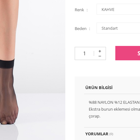
Renk
Beden
ÜRÜN BILGISI
%88 NAYLON %12 ELASTAN
Ekstra burun eklemesi olmama
çorap.
YORUMLAR
(0)