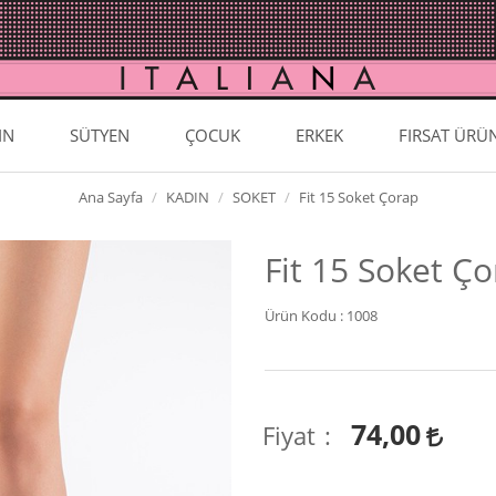
IN
SÜTYEN
ÇOCUK
ERKEK
FIRSAT ÜRÜ
Ana Sayfa
KADIN
SOKET
Fit 15 Soket Çorap
Fit 15 Soket Ç
Ürün Kodu :
1008
74,00
Fiyat