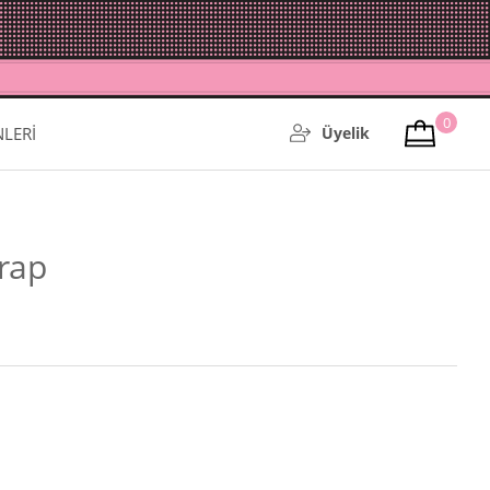
0
NLERİ
Üyelik
orap