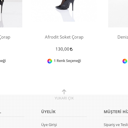
Çorap
Afrodit Soket Çorap
Deniz
130,00
neği
1 Renk Seçeneği
YUKARI
ÇIK
L
ÜYELİK
MÜŞTERİ Hİ
Üye Girişi
Sipariş ve Tes