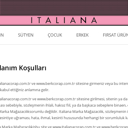
IN
SÜTYEN
ÇOCUK
ERKEK
FIRSAT ÜRÜ
lanım Koşulları
ianacorap.com.tr ve www.berkcorap.com.tr sitesine girmeniz veya bu internet
 kabul ettiğiniz anlamına gelir.
anacorap.com.tr ve www.berkcorap.com.tr sitesine girilmesi, sitenin ya da sit
ası sebebiyle, sözleşmenin ihlali, haksız fiil, ya da başkaca sebeplere binaen
Marka Mağazacılıksorumlu değildir. Italiana Marka Mağazacılık, sözleşmenin ihl
kesintiye uğraması, hata, ihmal, kesinti hususunda herhangi bir sorumluluk 
 Marka Mağazacılıkişbu site ve www.italianacorap.com.tr ve www.berkcorap.