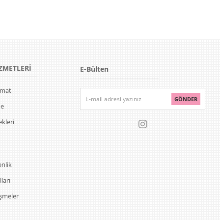
ZMETLERİ
E-Bülten
limat
GÖNDER
de
kleri
enlik
ları
eşmeler