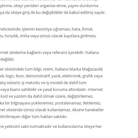
ğiştirme, siteyi yeniden organize etme, yayını durdurma
 da siteye giriş ile bu değişiklikler de kabul edilmiş sayılır.
neticesinde; işlemin kesintiye uğraması, hata, ihmal,
ı, hırsızlık, imha veya izinsiz olarak kayıtlara girilmesi,
t sitelerine bağlantı veya referans içerebilir. Italiana
değildir.
t sitesindeki tüm bilgi, resim, İtaliana Marka Mağazacılık
 logo, ikon, demonstratif, yazılı, elektronik, grafik veya
atış sistemi, iş metodu ve iş modeli de dahil tüm
i veya lisans sahibidir ve yasal koruma altındadır. Internet
od ve yazılım da dahil olmak üzere, değiştirilemez,
a bir bilgisayara yüklenemez, postalanamaz, iletilemez,
et sitesinde izinsiz olarak kullanılamaz. Aksine hareketler
irtilmeyen diğer tüm hakları saklıdır.
e yetkisini saklı tutmaktadır ve kullanıcılarına siteye her