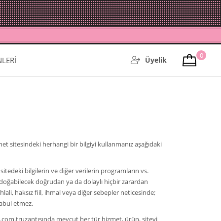
0
NLERİ
Üyelik
 sitesindeki herhangi bir bilgiyi kullanmanız aşağıdaki
edeki bilgilerin ve diğer verilerin programların vs.
, doğabilecek doğrudan ya da dolaylı hiçbir zarardan
ali, haksız fiil, ihmal veya diğer sebepler neticesinde;
kabul etmez.
com.truzantısında mevcut her tür hizmet, ürün, siteyi