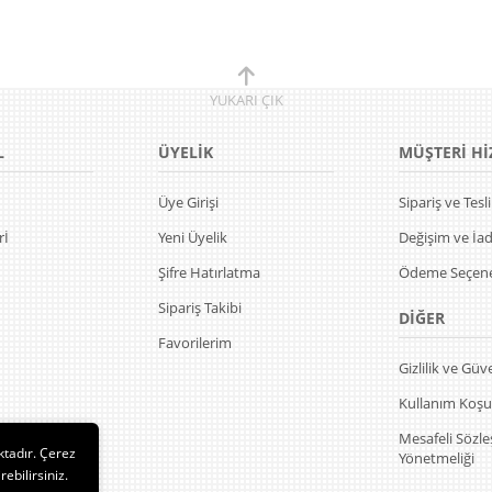
YUKARI
ÇIK
L
ÜYELİK
MÜŞTERİ Hİ
Üye Girişi
Sipariş ve Tes
rİ
Yeni Üyelik
Değişim ve İa
Şifre Hatırlatma
Ödeme Seçene
Sipariş Takibi
DİĞER
Favorilerim
Gizlilik ve Güv
Kullanım Koşul
Mesafeli Sözl
ktadır. Çerez
Yönetmeliği
rebilirsiniz.