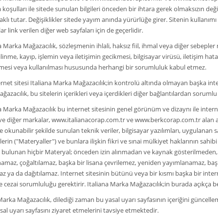
koşulları ile sitede sunulan bilgileri önceden bir ihtara gerek olmaksızın de
aklı tutar. Değişiklikler sitede yayım anında yürürlüğe girer. Sitenin kullanımı ya
ar link verilen diğer web sayfaları için de geçerlidir.
Marka Mağazacılık, sözleşmenin ihlali, haksız fiil, ihmal veya diğer sebepler 
silinme, kayıp, işlemin veya iletişimin gecikmesi, bilgisayar virüsü, iletişim hatas
ilmesi veya kullanılması hususunda herhangi bir sorumluluk kabul etmez.
et sitesi Italiana Marka Mağazacılık;in kontrolü altında olmayan başka interne
azacılık, bu sitelerin içerikleri veya içerdikleri diğer bağlantılardan sorumlu 
Marka Mağazacılık bu internet sitesinin genel görünüm ve dizaynı ile interne
e diğer markalar, www.italianacorap.com.tr ve www.berkcorap.com.tr alan adı,
okunabilir şekilde sunulan teknik veriler, bilgisayar yazılımları, uygulanan s
erin ("Materyaller") ve bunlara ilişkin fikri ve sınai mülkiyet haklarının sahib
e bulunan hiçbir Materyal; önceden izin alınmadan ve kaynak gösterilmeden, k
amaz, çoğaltılamaz, başka bir lisana çevrilemez, yeniden yayımlanamaz, başk
 ya da dağıtılamaz. Internet sitesinin bütünü veya bir kısmı başka bir intern
 cezai sorumluluğu gerektirir. Italiana Marka Mağazacılık;in burada açıkça bel
Marka Mağazacılık, dilediği zaman bu yasal uyarı sayfasının içeriğini güncellem
asal uyarı sayfasını ziyaret etmelerini tavsiye etmektedir.