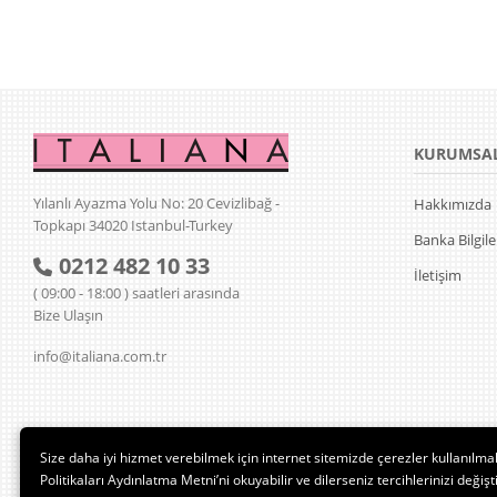
KURUMSA
Yılanlı Ayazma Yolu No: 20 Cevizlibağ -
Hakkımızda
Topkapı 34020 Istanbul-Turkey
Banka Bilgile
0212 482 10 33
İletişim
( 09:00 - 18:00 ) saatleri arasında
Bize Ulaşın
info@italiana.com.tr
Size daha iyi hizmet verebilmek için internet sitemizde çerezler kullanılma
Politikaları Aydınlatma Metni’ni okuyabilir ve dilerseniz tercihlerinizi değişti