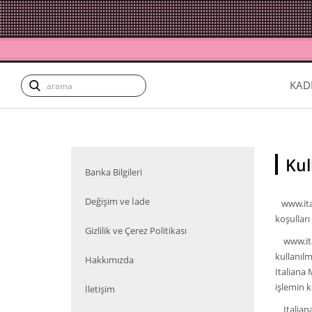
KAD
Kul
Banka Bilgileri
Değişim ve İade
www.ital
koşulları
Gizlilik ve Çerez Politikası
www.itali
kullanılm
Hakkımızda
Italiana 
işlemin 
İletişim
Italiana