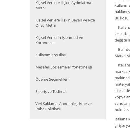
Kişisel Verilere İlişkin Aydınlatma
kullanma 
Metni
hakkını s
Bu koşull
Kişisel Verilere İlişkin Beyan ve Rıza
Onay Metni
Italiana 
kesinti, 
Kişisel Verilerin İşlenmesi ve
değiştir
Korunması
Bu intern
Kullanım Koşulları
Marka Mağ
Italiana 
Mesafeli Sözleşmeler Yönetmeliği
markası v
makinede 
Ödeme Seçenekleri
materyall
sitesind
Sipariş ve Teslimat
kopyalan
sunulamaz
Veri Saklama, Anonimleştirme ve
İmha Politikası
hukuki ve
Italiana 
girişte y