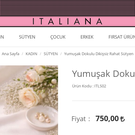
IN
SÜTYEN
ÇOCUK
ERKEK
FIRSAT ÜRÜ
Ana Sayfa
KADIN
SÜTYEN
Yumuşak Dokulu Dikişsiz Rahat Sütyen
Yumuşak Dokul
Ürün Kodu :
ITLS02
750,00
Fiyat