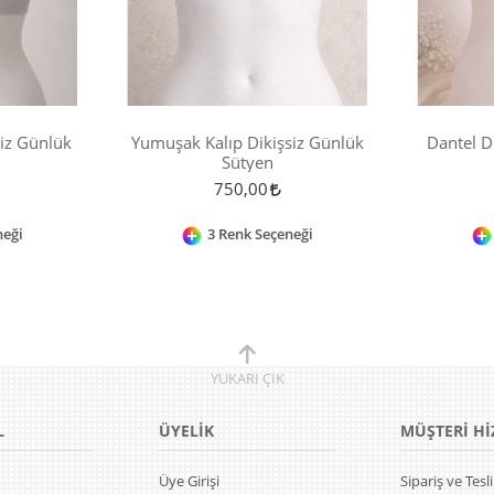
siz Günlük
Yumuşak Kalıp Dikişsiz Günlük
Dantel D
Sütyen
750,00
neği
3 Renk Seçeneği
YUKARI
ÇIK
L
ÜYELİK
MÜŞTERİ Hİ
Üye Girişi
Sipariş ve Tes