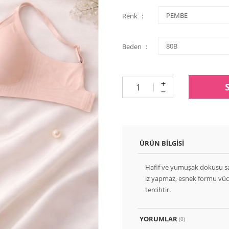
Renk
Beden
ÜRÜN BILGISI
Hafif ve yumuşak dokusu saye
iz yapmaz, esnek formu vücu
tercihtir.
YORUMLAR
(0)