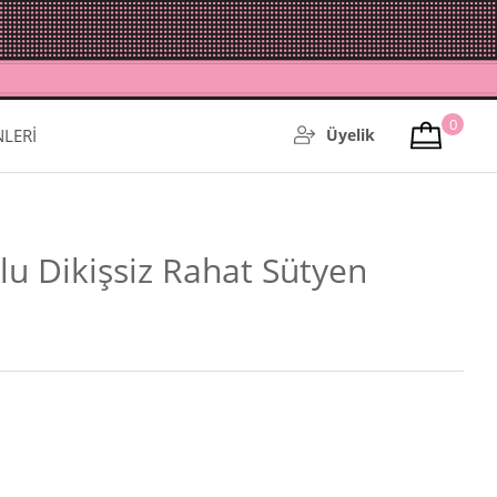
0
NLERİ
Üyelik
u Dikişsiz Rahat Sütyen