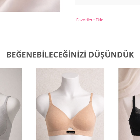
Favorilere Ekle
BEĞENEBILECEĞINIZI DÜŞÜNDÜK