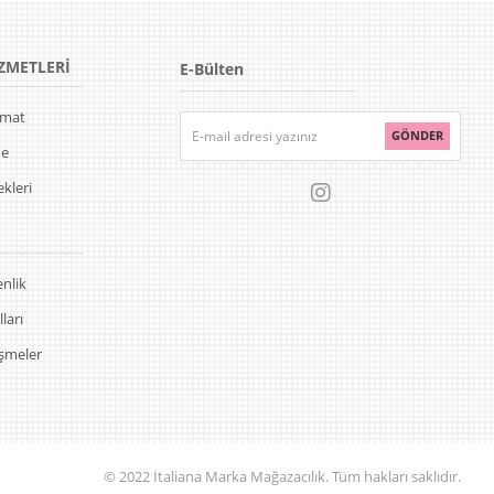
ZMETLERİ
E-Bülten
limat
GÖNDER
de
kleri
enlik
ları
eşmeler
© 2022 İtaliana Marka Mağazacılık. Tüm hakları saklıdır.