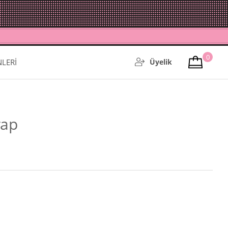
0
NLERİ
Üyelik
rap