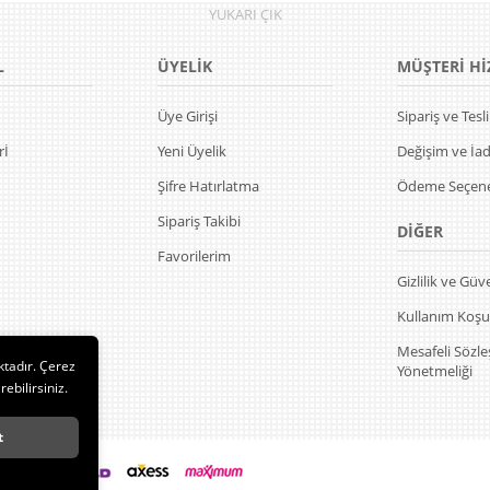
YUKARI
ÇIK
L
ÜYELİK
MÜŞTERİ Hİ
Üye Girişi
Sipariş ve Tes
rİ
Yeni Üyelik
Değişim ve İa
Şifre Hatırlatma
Ödeme Seçene
Sipariş Takibi
DİĞER
Favorilerim
Gizlilik ve Güv
Kullanım Koşul
Mesafeli Sözl
ktadır. Çerez
Yönetmeliği
rebilirsiniz.
t