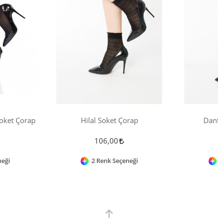
oket Çorap
Hilal Soket Çorap
Dant
106,00
neği
2 Renk Seçeneği