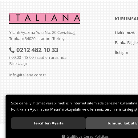
KURUMSA
Yılanlı Ayazma Yolu No: 20 Cevizlibağ -
Hakkımızda
Topkapı 34020 Istanbul-Turkey
Banka Bilgile
0212 482 10 33
İletişim
( 09:00 - 18:00 ) saatleri arasında
Bize Ulaşın
info@italiana.com.tr
Size daha iyi hizmet verebilmek için internet sitemizde çerezler kullanılma
Politikaları Aydınlatma Metni’ni okuyabilir ve dilerseniz tercihlerinizi değişti
Tercihleri Ayarla
Tümünü Kabul E
Gizlilik ve Çerez Politikası