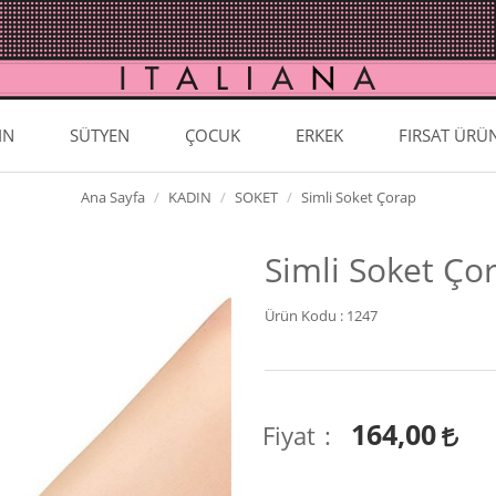
IN
SÜTYEN
ÇOCUK
ERKEK
FIRSAT ÜRÜ
Ana Sayfa
KADIN
SOKET
Simli Soket Çorap
Simli Soket Ço
Ürün Kodu :
1247
164,00
Fiyat