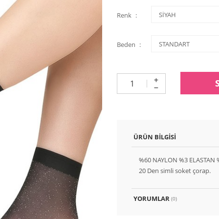
Renk
Beden
ÜRÜN BILGISI
%60 NAYLON %3 ELASTAN 
20 Den simli soket çorap.
YORUMLAR
(0)