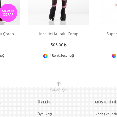
SICACIK
ÇORAP
lu Çorap
İnceltici Külotlu Çorap
Süper
506,00
neği
1 Renk Seçeneği
YUKARI
ÇIK
L
ÜYELİK
MÜŞTERİ Hİ
Üye Girişi
Sipariş ve Tes