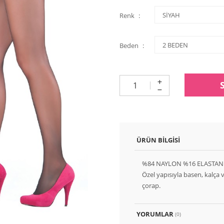
Renk
Beden
ÜRÜN BILGISI
%84 NAYLON %16 ELASTAN
Özel yapısıyla basen, kalça
çorap.
YORUMLAR
(0)