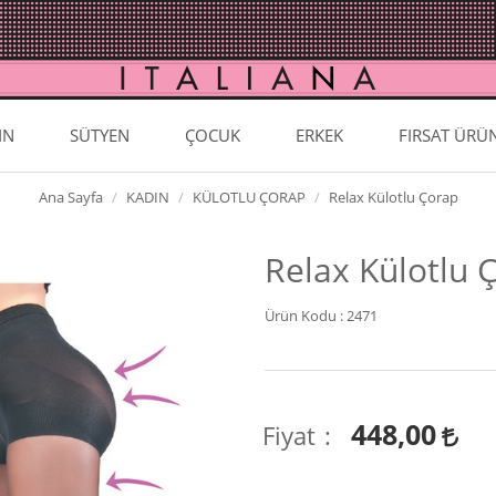
IN
SÜTYEN
ÇOCUK
ERKEK
FIRSAT ÜRÜ
Ana Sayfa
KADIN
KÜLOTLU ÇORAP
Relax Külotlu Çorap
Relax Külotlu 
Ürün Kodu :
2471
448,00
Fiyat