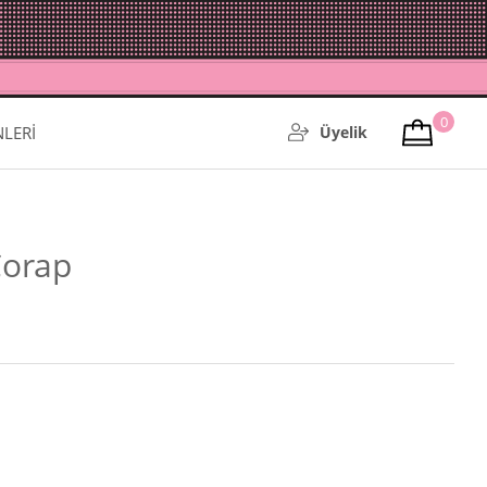
0
NLERİ
Üyelik
Çorap