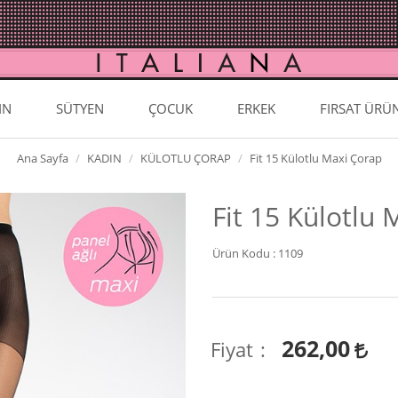
IN
SÜTYEN
ÇOCUK
ERKEK
FIRSAT ÜRÜ
Ana Sayfa
KADIN
KÜLOTLU ÇORAP
Fit 15 Külotlu Maxi Çorap
Fit 15 Külotlu
Ürün Kodu :
1109
262,00
Fiyat