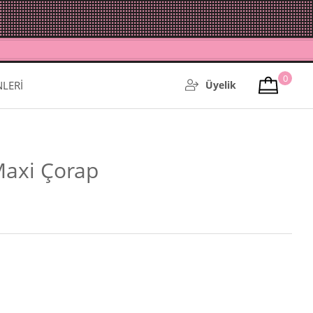
0
NLERİ
Üyelik
 Maxi Çorap