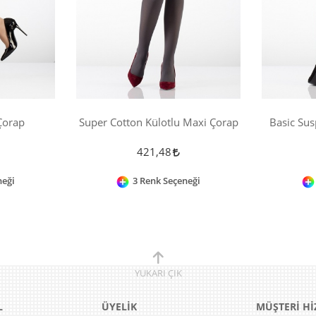
Çorap
Super Cotton Külotlu Maxi Çorap
Basic Sus
421,48
neği
3 Renk Seçeneği
YUKARI
ÇIK
L
ÜYELİK
MÜŞTERİ Hİ