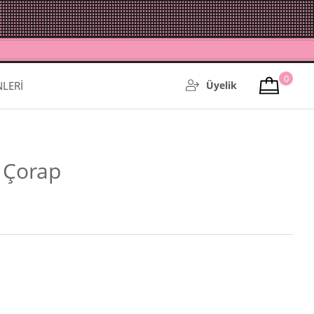
0
NLERİ
Üyelik
 Çorap