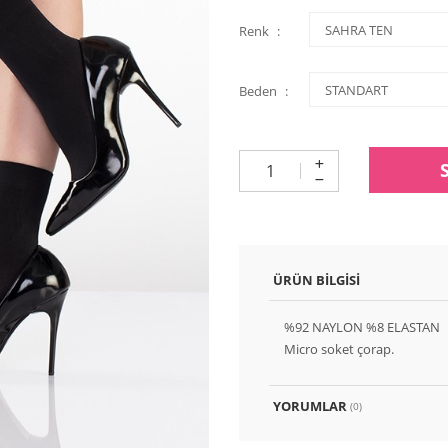
Renk
Beden
ÜRÜN BILGISI
%92 NAYLON %8 ELASTAN
Micro soket çorap.
YORUMLAR
(0)