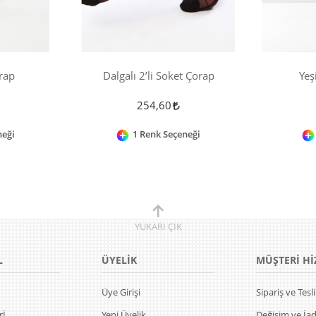
rap
Dalgalı 2’li Soket Çorap
Yeş
254,60
neği
1 Renk Seçeneği
YUKARI
ÇIK
L
ÜYELİK
MÜŞTERİ Hİ
Üye Girişi
Sipariş ve Tes
rİ
Yeni Üyelik
Değişim ve İa