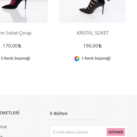
im Soket Çorap
KRİSTAL SOKET
170,00
196,00
5 Renk Seçeneği
1 Renk Seçeneği
ZMETLERİ
E-Bülten
limat
GÖNDER
de