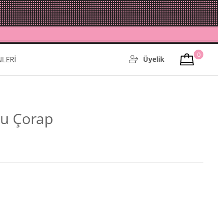
0
NLERİ
Üyelik
lu Çorap