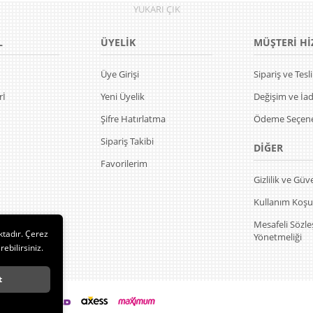
YUKARI
ÇIK
L
ÜYELİK
MÜŞTERİ Hİ
Üye Girişi
Sipariş ve Tes
rİ
Yeni Üyelik
Değişim ve İa
Şifre Hatırlatma
Ödeme Seçene
Sipariş Takibi
DİĞER
Favorilerim
Gizlilik ve Güv
Kullanım Koşul
Mesafeli Sözl
ktadır. Çerez
Yönetmeliği
rebilirsiniz.
t