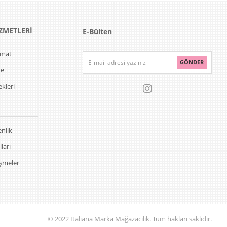
ZMETLERİ
E-Bülten
limat
GÖNDER
de
kleri
enlik
ları
eşmeler
© 2022 İtaliana Marka Mağazacılık. Tüm hakları saklıdır.