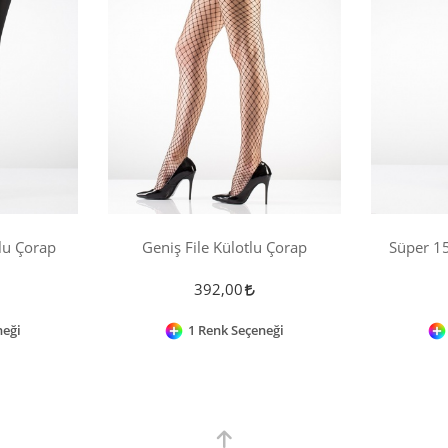
lu Çorap
Geniş File Külotlu Çorap
Süper 15
392,00
neği
1 Renk Seçeneği