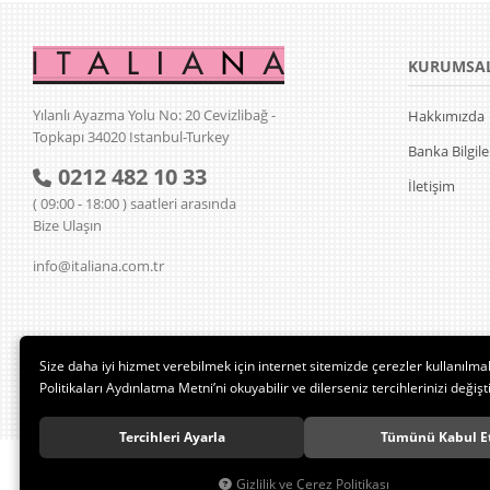
KURUMSA
Yılanlı Ayazma Yolu No: 20 Cevizlibağ -
Hakkımızda
Topkapı 34020 Istanbul-Turkey
Banka Bilgile
0212 482 10 33
İletişim
( 09:00 - 18:00 ) saatleri arasında
Bize Ulaşın
info@italiana.com.tr
Size daha iyi hizmet verebilmek için internet sitemizde çerezler kullanılma
Politikaları Aydınlatma Metni’ni okuyabilir ve dilerseniz tercihlerinizi değişti
Tercihleri Ayarla
Tümünü Kabul E
Gizlilik ve Çerez Politikası