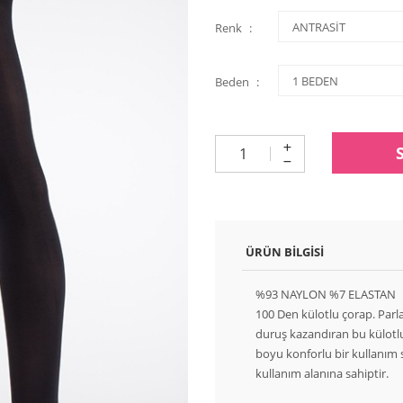
Renk
Beden
ÜRÜN BILGISI
%93 NAYLON %7 ELASTAN
100 Den külotlu çorap. Parl
duruş kazandıran bu külotlu
boyu konforlu bir kullanım 
kullanım alanına sahiptir.