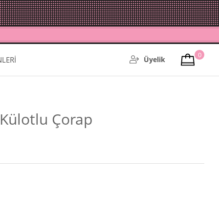
0
NLERİ
Üyelik
Külotlu Çorap