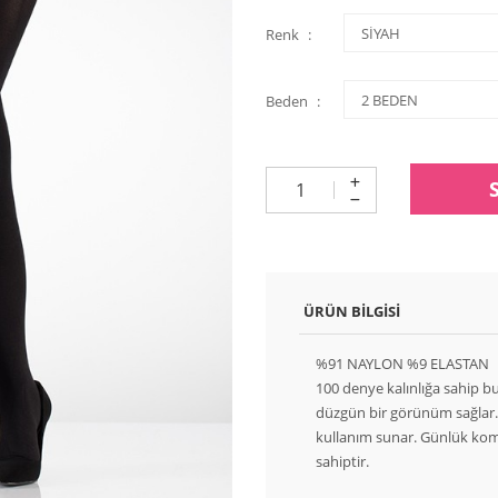
Renk
Beden
ÜRÜN BILGISI
%91 NAYLON %9 ELASTAN
100 denye kalınlığa sahip b
düzgün bir görünüm sağlar.
kullanım sunar. Günlük kombi
sahiptir.