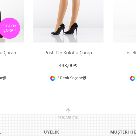
SICACIK
ÇORAP
lu Çorap
Push-Up Külotlu Çorap
İncel
448,00
neği
2 Renk Seçeneği
YUKARI
ÇIK
L
ÜYELİK
MÜŞTERİ Hİ