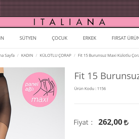
IN
SÜTYEN
ÇOCUK
ERKEK
FIRSAT ÜRÜ
na Sayfa
KADIN
KÜLOTLU ÇORAP
Fit 15 Burunsuz Maxi Külotlu Çor
Fit 15 Burunsu
Ürün Kodu :
1156
262,00
Fiyat