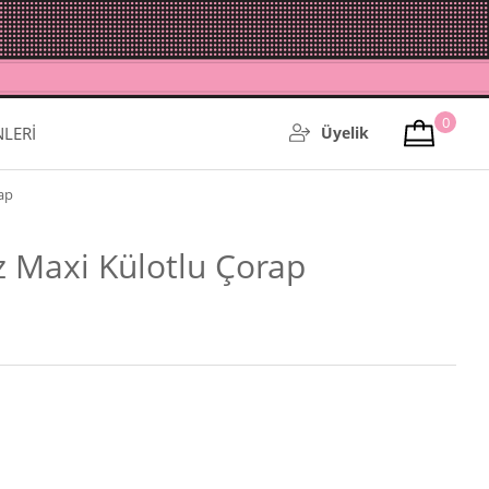
0
NLERİ
Üyelik
ap
z Maxi Külotlu Çorap