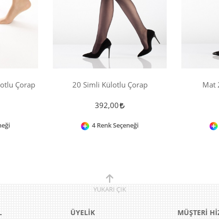
otlu Çorap
20 Simli Külotlu Çorap
Mat 
392,00
neği
4 Renk Seçeneği
YUKARI
ÇIK
L
ÜYELİK
MÜŞTERİ Hİ