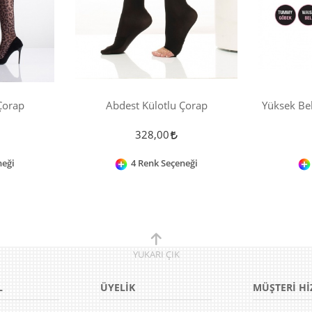
Çorap
Abdest Külotlu Çorap
Yüksek Bel
328,00
neği
4 Renk Seçeneği
YUKARI
ÇIK
L
ÜYELİK
MÜŞTERİ Hİ