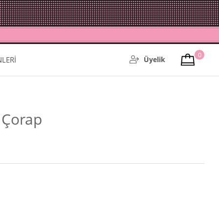
0
NLERİ
Üyelik
 Çorap