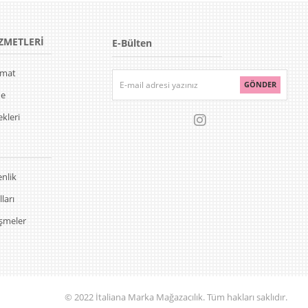
ZMETLERİ
E-Bülten
limat
GÖNDER
de
kleri
enlik
ları
eşmeler
© 2022 İtaliana Marka Mağazacılık. Tüm hakları saklıdır.