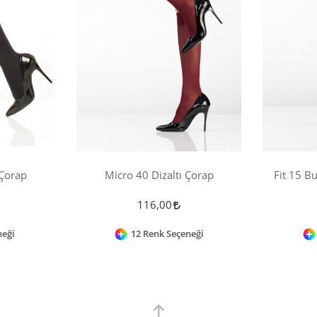
 Çorap
Micro 40 Dizaltı Çorap
Fit 15 B
116,00
neği
12 Renk Seçeneği