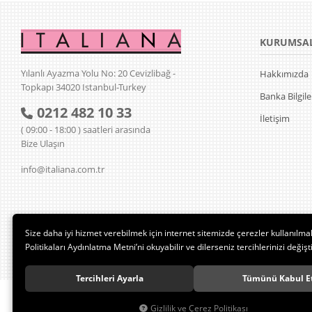
KURUMSA
Yılanlı Ayazma Yolu No: 20 Cevizlibağ -
Hakkımızda
Topkapı 34020 Istanbul-Turkey
Banka Bilgile
0212 482 10 33
İletişim
( 09:00 - 18:00 ) saatleri arasında
Bize Ulaşın
info@italiana.com.tr
Size daha iyi hizmet verebilmek için internet sitemizde çerezler kullanılma
Politikaları Aydınlatma Metni’ni okuyabilir ve dilerseniz tercihlerinizi değişti
Tercihleri Ayarla
Tümünü Kabul E
Gizlilik ve Çerez Politikası