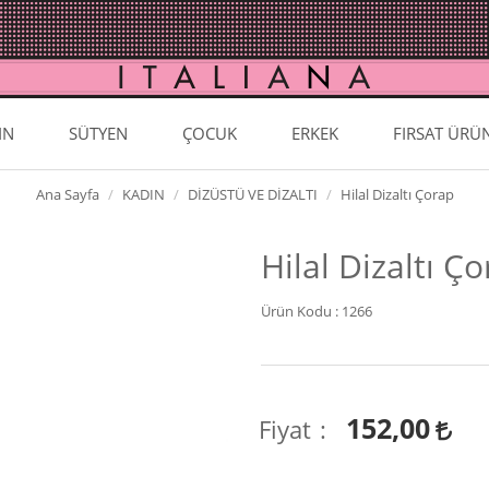
IN
SÜTYEN
ÇOCUK
ERKEK
FIRSAT ÜRÜ
Ana Sayfa
KADIN
DİZÜSTÜ VE DİZALTI
Hilal Dizaltı Çorap
Hilal Dizaltı Ç
Ürün Kodu :
1266
152,00
Fiyat