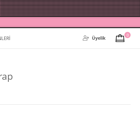
0
NLERİ
Üyelik
orap