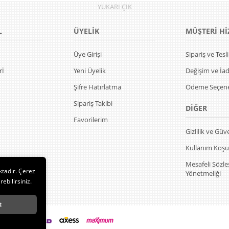
YUKARI
ÇIK
L
ÜYELİK
MÜŞTERİ Hİ
Üye Girişi
Sipariş ve Tes
rİ
Yeni Üyelik
Değişim ve İa
Şifre Hatırlatma
Ödeme Seçene
Sipariş Takibi
DİĞER
Favorilerim
Gizlilik ve Güv
Kullanım Koşul
Mesafeli Sözl
ktadır. Çerez
Yönetmeliği
rebilirsiniz.
t