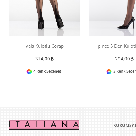
Vals Külotlu Çorap
İpince 5 Den Külot
314,00
294,00
4 Renk Seçeneği
3 Renk Seçe
KURUMSA