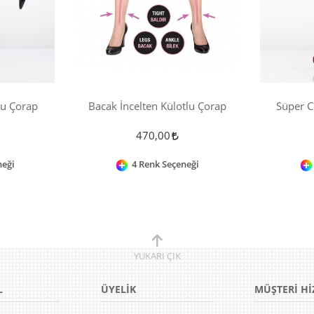
lu Çorap
Bacak İncelten Külotlu Çorap
Süper C
470,00
neği
4 Renk Seçeneği
YUKARI
ÇIK
L
ÜYELİK
MÜŞTERİ Hİ