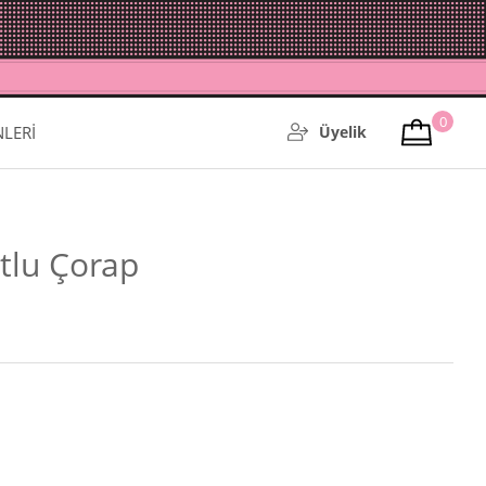
0
NLERİ
Üyelik
otlu Çorap