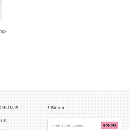
rap
ZMETLERİ
E-Bülten
limat
GÖNDER
de