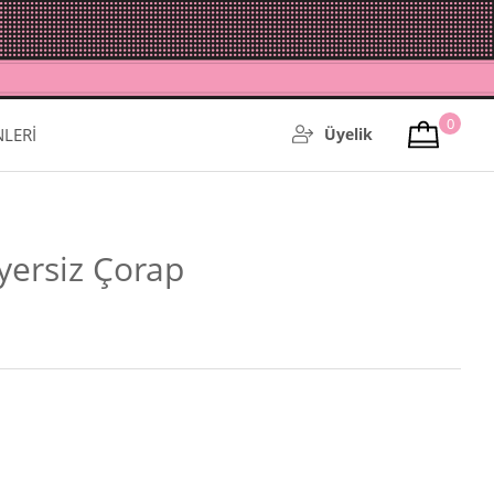
0
NLERİ
Üyelik
iyersiz Çorap