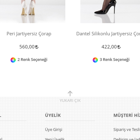
Peri Jartiyersiz Çorap
Dantel Silikonlu Jartiyersiz Ço
560,00
422,00
2 Renk Seçeneği
3 Renk Seçeneği
YUKARI
ÇIK
L
ÜYELİK
MÜŞTERİ Hİ
Üye Girişi
Sipariş ve Tes
rİ
Yeni Üyelik
Değişim ve İa