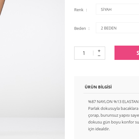
Renk
Beden
ÜRÜN BILGISI
%87 NAYLON %13 ELASTAN
Parlak dokusuyla bacaklara
çorap, burunsuz yapısı sayes
dokusu gün boyu konfor suna
için idealdir.