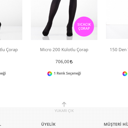
SICACIK
ÇORAP
tlu Çorap
Micro 200 Külotlu Çorap
150 Den 
706,00
neği
1 Renk Seçeneği
YUKARI
ÇIK
L
ÜYELİK
MÜŞTERİ Hİ