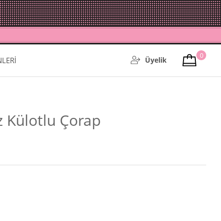
0
NLERİ
Üyelik
z Külotlu Çorap