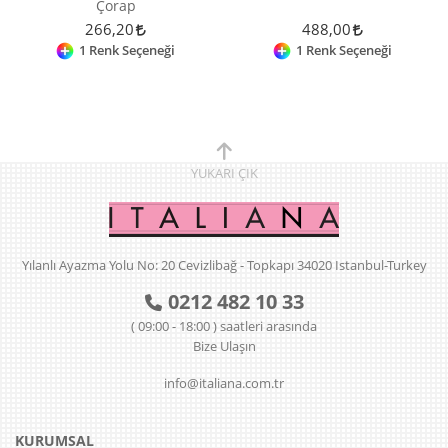
Çorap
266,20
488,00
1 Renk Seçeneği
1 Renk Seçeneği
YUKARI
ÇIK
Yılanlı Ayazma Yolu No: 20 Cevizlibağ - Topkapı 34020 Istanbul-Turkey
0212 482 10 33
( 09:00 - 18:00 ) saatleri arasında
Bize Ulaşın
info@italiana.com.tr
KURUMSAL