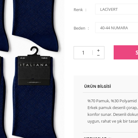
Renk
Beden
ÜRÜN BILGISI
%70 Pamuk, %30 Polyamid
Erkek pamuk desenli çorap,
konfor sunar. Desenli dokus
uygun, rahat ve şık bir tasar