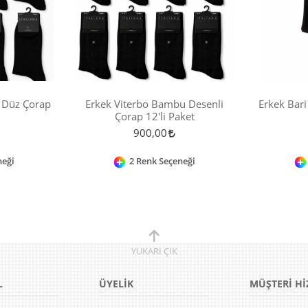
 Düz Çorap
Erkek Viterbo Bambu Desenli
Erkek Bar
Çorap 12'li Paket
900,00
neği
2 Renk Seçeneği
YUKARI
ÇIK
L
ÜYELİK
MÜŞTERİ Hİ