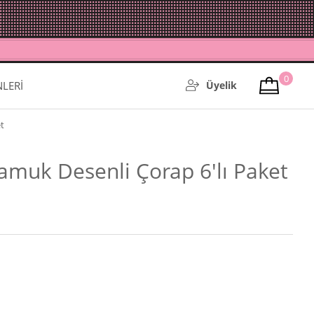
0
NLERİ
Üyelik
t
amuk Desenli Çorap 6'lı Paket