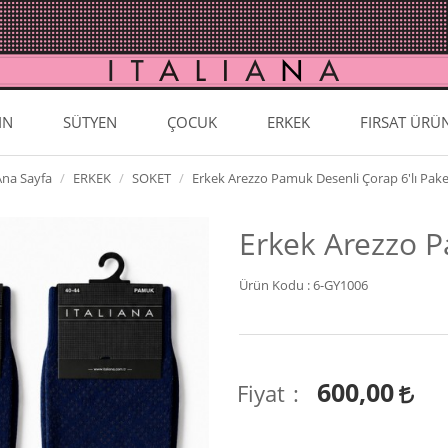
IN
SÜTYEN
ÇOCUK
ERKEK
FIRSAT ÜRÜ
Ana Sayfa
ERKEK
SOKET
Erkek Arezzo Pamuk Desenli Çorap 6'lı Pake
Erkek Arezzo P
Ürün Kodu :
6-GY1006
600,00
Fiyat