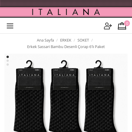
0
Ana Sayfa
ERKEK
SOKET
Erkek Sassari Bambu Desenli Çorap 6'lı Paket