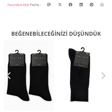
Paylaş :
Favorilere Ekle
BEĞENEBILECEĞINIZI DÜŞÜNDÜK