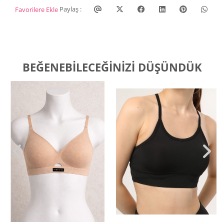
Paylaş :
Favorilere Ekle
BEĞENEBILECEĞINIZI DÜŞÜNDÜK