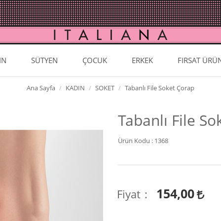
IN
SÜTYEN
ÇOCUK
ERKEK
FIRSAT ÜRÜ
Ana Sayfa
KADIN
SOKET
Tabanlı File Soket Çorap
Tabanlı File So
Ürün Kodu :
1368
154,00
Fiyat