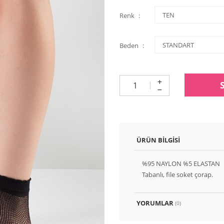
Renk
Beden
ÜRÜN BILGISI
%95 NAYLON %5 ELASTAN
Tabanlı, file soket çorap.
YORUMLAR
(0)