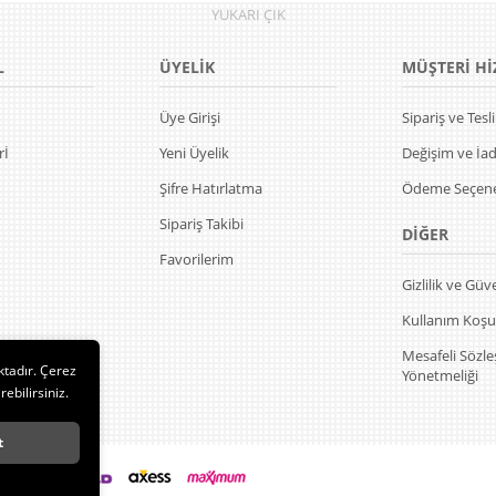
YUKARI
ÇIK
L
ÜYELİK
MÜŞTERİ Hİ
Üye Girişi
Sipariş ve Tes
rİ
Yeni Üyelik
Değişim ve İa
Şifre Hatırlatma
Ödeme Seçene
Sipariş Takibi
DİĞER
Favorilerim
Gizlilik ve Güv
Kullanım Koşul
Mesafeli Sözl
ktadır. Çerez
Yönetmeliği
rebilirsiniz.
t