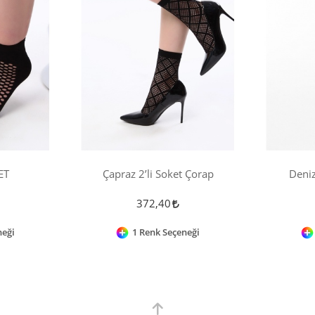
ET
Çapraz 2’li Soket Çorap
Deniz
372,40
neği
1 Renk Seçeneği