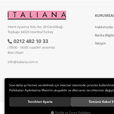
KURUMSA
Yılanlı Ayazma Yolu No: 20 Cevizlibağ -
Hakkımızda
Topkapı 34020 Istanbul-Turkey
Banka Bilgile
0212 482 10 33
İletişim
( 09:00 - 18:00 ) saatleri arasında
Bize Ulaşın
info@italiana.com.tr
Size daha iyi hizmet verebilmek için internet sitemizde çerezler kullanılma
Politikaları Aydınlatma Metni’ni okuyabilir ve dilerseniz tercihlerinizi değişti
Tercihleri Ayarla
Tümünü Kabul E
Gizlilik ve Çerez Politikası