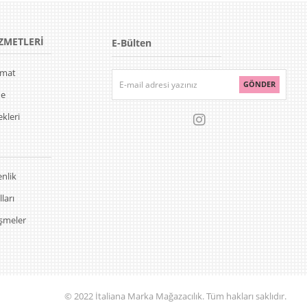
ZMETLERİ
E-Bülten
limat
GÖNDER
de
kleri
enlik
ları
eşmeler
© 2022 İtaliana Marka Mağazacılık. Tüm hakları saklıdır.