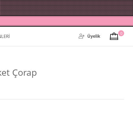
0
NLERİ
Üyelik
ket Çorap