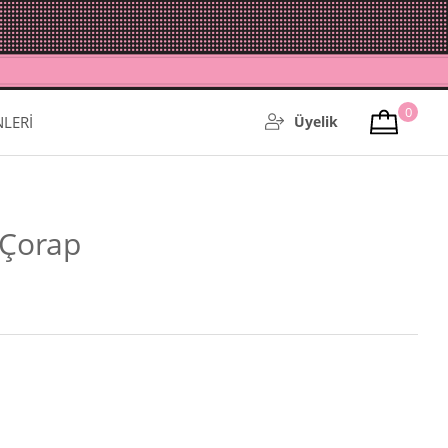
0
NLERİ
Üyelik
z Çorap