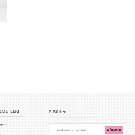
p
ZMETLERİ
E-Bülten
limat
GÖNDER
de