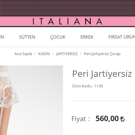
IN
SÜTYEN
ÇOCUK
ERKEK
FIRSAT ÜRÜ
Ana Sayfa
KADIN
JARTİYERSİZ
Peri Jartiyersiz Çorap
Peri Jartiyersi
Ürün Kodu :
1139
560,00
Fiyat