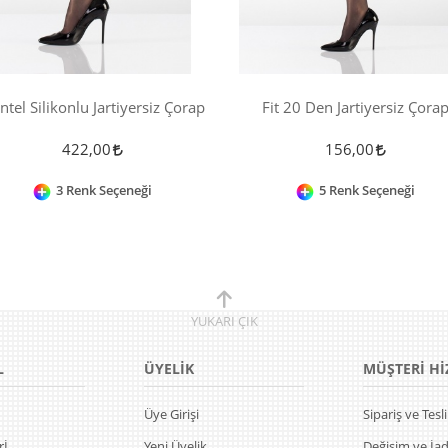
ntel Silikonlu Jartiyersiz Çorap
Fit 20 Den Jartiyersiz Çora
422,00
156,00
3 Renk Seçeneği
5 Renk Seçeneği
YUKARI
ÇIK
L
ÜYELİK
MÜŞTERİ Hİ
Üye Girişi
Sipariş ve Tes
rİ
Yeni Üyelik
Değişim ve İa