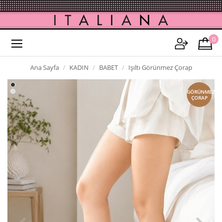
0
Ana Sayfa
KADIN
BABET
Işıltı Görünmez Çorap
GÖRÜNMEZ
ÇORAP