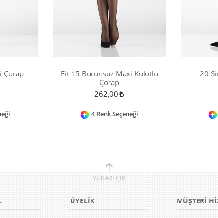
i Çorap
Fit 15 Burunsuz Maxi Külotlu
20 Si
Çorap
262,00
neği
4 Renk Seçeneği
YUKARI
ÇIK
L
ÜYELİK
MÜŞTERİ Hİ