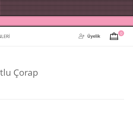
0
NLERİ
Üyelik
otlu Çorap