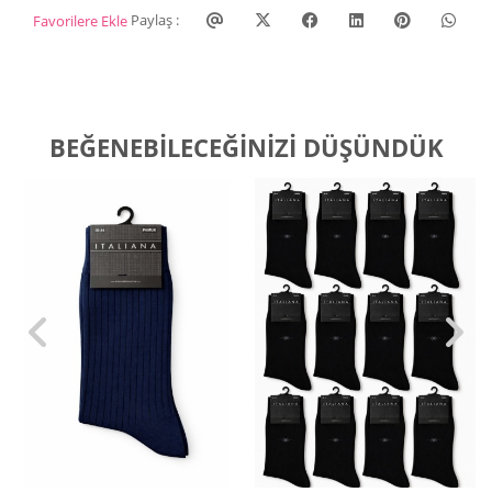
Paylaş :
Favorilere Ekle
BEĞENEBILECEĞINIZI DÜŞÜNDÜK