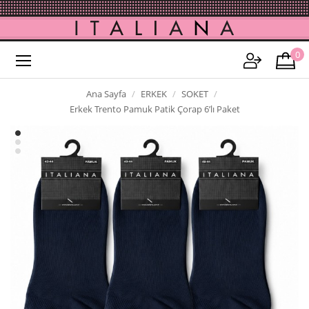
0
Ana Sayfa
ERKEK
SOKET
Erkek Trento Pamuk Patik Çorap 6’lı Paket