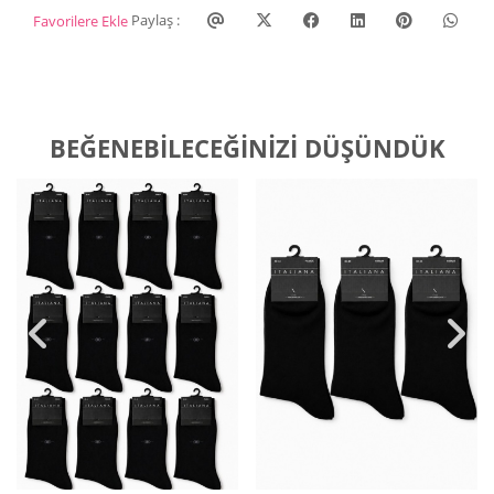
Paylaş :
Favorilere Ekle
BEĞENEBILECEĞINIZI DÜŞÜNDÜK