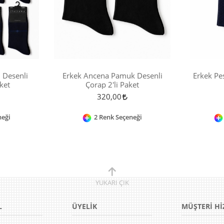
 Desenli
Erkek Ancena Pamuk Desenli
Erkek Pe
ket
Çorap 2'li Paket
320,00
neği
2 Renk Seçeneği
YUKARI
ÇIK
L
ÜYELİK
MÜŞTERİ Hİ