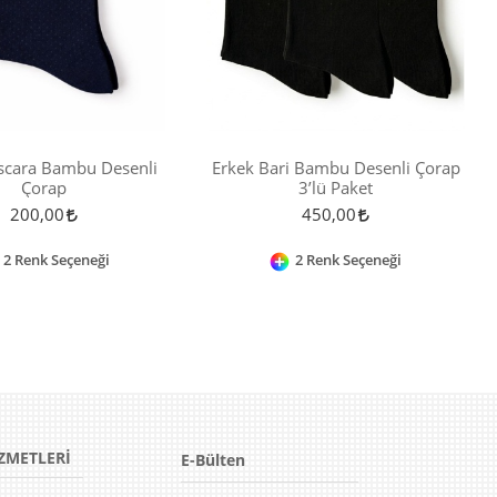
scara Bambu Desenli
Erkek Bari Bambu Desenli Çorap
Çorap
3’lü Paket
200,00
450,00
2 Renk Seçeneği
2 Renk Seçeneği
ZMETLERİ
E-Bülten