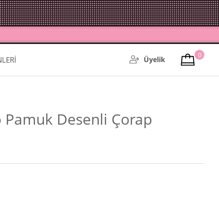
0
NLERİ
Üyelik
 Pamuk Desenli Çorap