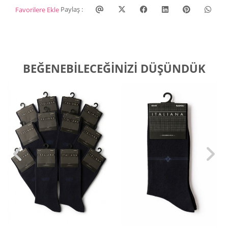
Paylaş :
Favorilere Ekle
BEĞENEBILECEĞINIZI DÜŞÜNDÜK