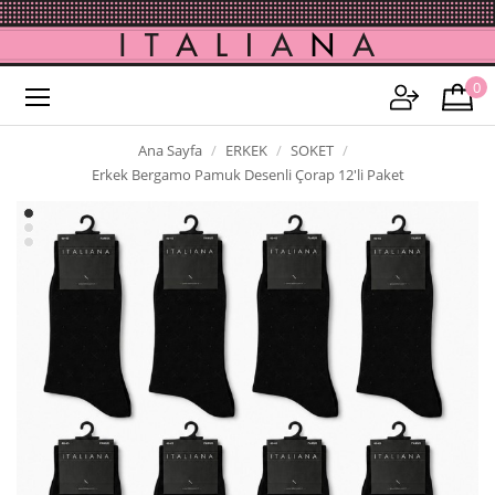
0
Ana Sayfa
ERKEK
SOKET
Erkek Bergamo Pamuk Desenli Çorap 12'li Paket