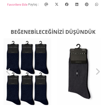
Paylaş :
Favorilere Ekle
BEĞENEBILECEĞINIZI DÜŞÜNDÜK