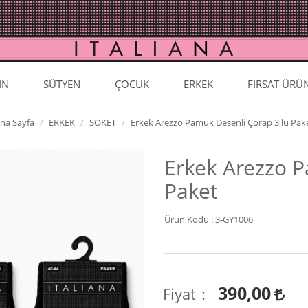
IN
SÜTYEN
ÇOCUK
ERKEK
FIRSAT ÜRÜ
na Sayfa
ERKEK
SOKET
Erkek Arezzo Pamuk Desenli Çorap 3'lü Pak
Erkek Arezzo P
Paket
Ürün Kodu :
3-GY1006
390,00
Fiyat