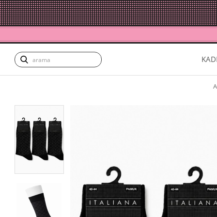
KAD
A