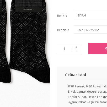
Renk
Beden
ÜRÜN BILGISI
%70 Pamuk, %30 Polyamid
Erkek pamuk desenli çorap,
konfor sunar. Desenli dokus
uygun, rahat ve şık bir tasar