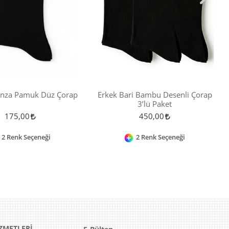
enza Pamuk Düz Çorap
Erkek Bari Bambu Desenli Çorap
3’lü Paket
175,00
450,00
2 Renk Seçeneği
2 Renk Seçeneği
ZMETLERİ