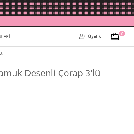
0
NLERİ
Üyelik
et
amuk Desenli Çorap 3'lü