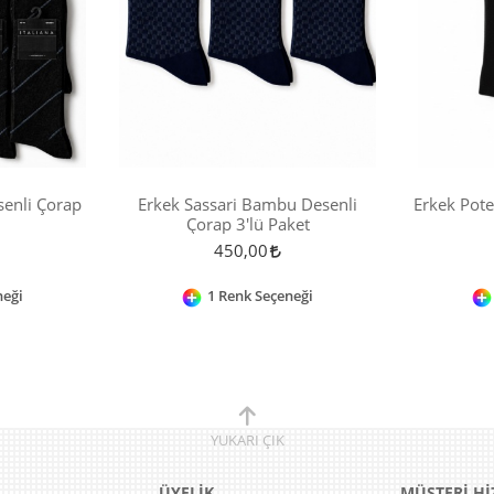
enli Çorap
Erkek Sassari Bambu Desenli
Erkek Pot
Çorap 3'lü Paket
450,00
neği
1 Renk Seçeneği
YUKARI
ÇIK
L
ÜYELİK
MÜŞTERİ Hİ