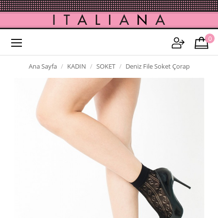
0
Ana Sayfa
KADIN
SOKET
Deniz File Soket Çorap