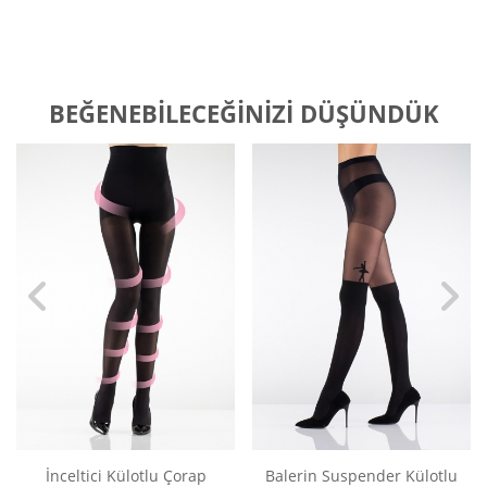
BEĞENEBILECEĞINIZI DÜŞÜNDÜK
İnceltici Külotlu Çorap
Balerin Suspender Külotlu